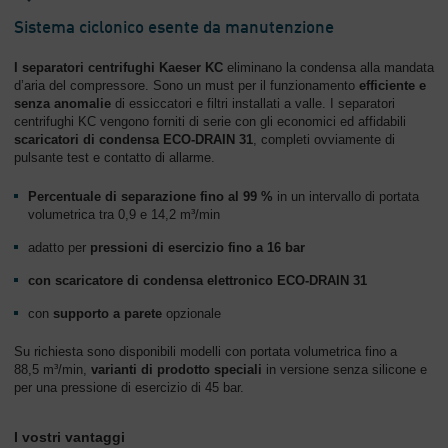
Sistema ciclonico esente da manutenzione
I separatori centrifughi Kaeser KC
eliminano la condensa alla mandata
d’aria del compressore. Sono un must per il funzionamento
efficiente e
senza anomalie
di essiccatori e filtri installati a valle. I separatori
centrifughi KC vengono forniti di serie con gli economici ed affidabili
scaricatori di condensa
ECO-DRAIN 31
, completi ovviamente di
pulsante test e contatto di allarme.
Percentuale di separazione fino al 99 %
in un intervallo di portata
volumetrica tra 0,9 e 14,2 m³/min
adatto per
pressioni di esercizio fino a 16 bar
con scaricatore di condensa elettronico ECO-DRAIN 31
con
supporto a parete
opzionale
Su richiesta sono disponibili modelli con portata volumetrica fino a
88,5 m³/min,
varianti di prodotto speciali
in versione senza silicone e
per una pressione di esercizio di 45 bar.
I vostri vantaggi