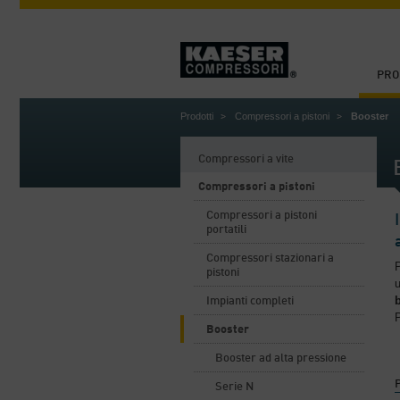
PRO
Prodotti
Compressori a pistoni
Booster
Compressori a vite
Compressori a pistoni
Compressori a pistoni
portatili
Compressori stazionari a
P
pistoni
u
Impianti completi
P
Booster
Booster ad alta pressione
P
Serie N