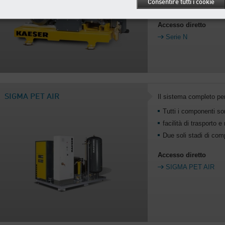
Consentire tutti i cookie
Efficiency e al sofis
Accesso diretto
Serie N
SIGMA PET AIR
Il sistema completo per
Tutti i componenti son
facilità di trasporto e
Due soli stadi di com
Accesso diretto
SIGMA PET AIR