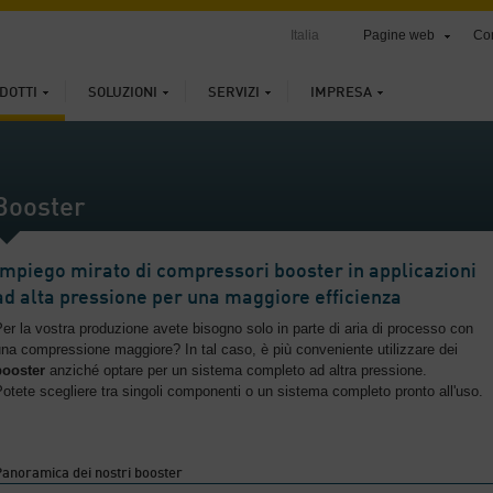
Italia
Pagine web
Con
DOTTI
SOLUZIONI
SERVIZI
IMPRESA
Booster
Impiego mirato di compressori booster in applicazioni
ad alta pressione per una maggiore efficienza
er la vostra produzione avete bisogno solo in parte di aria di processo con
na compressione maggiore? In tal caso, è più conveniente utilizzare dei
booster
anziché optare per un sistema completo ad altra pressione.
otete scegliere tra singoli componenti o un sistema completo pronto all'uso.
anoramica dei nostri booster