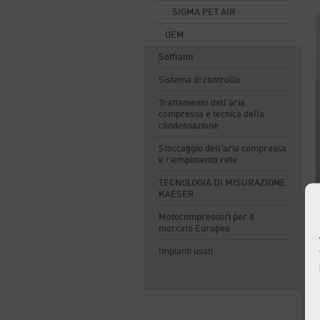
SIGMA PET AIR
OEM
Soffianti
Sistema di controllo
Trattamento dell'aria
compressa e tecnica della
condensazione
Stoccaggio dell'aria compressa
e riempimento rete
TECNOLOGIA DI MISURAZIONE
KAESER
Motocompressori per il
mercato Europeo
Impianti usati