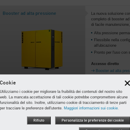
Booster ad alta pressione
La nuova soluzione com
completo di booster ad
di facile manutenzione,
Alta pressione perma
Flessibile nella confi
all'ubicazione
Pronto per l'uso con 
Accesso diretto
Booster ad alta pre
Cookie
Utilizziamo i cookie per migliorare la fruibilità dei contenuti del nostro sito
web. La mancata accettazione di tali cookie potrebbe compromettere alcune
Serie N
La serie N vi offre num
funzionalità del sito. Inoltre, utilizziamo cookie di tracciamento di terze parti
perciò il booster più i
per tracciare le preferenze dell'utente.
Maggiori informazioni sui cookie.
alta pressione durevo
Rifiuto
Personalizza le preferenze dei cookie
con uno o due cilindri
maggiore efficienza g