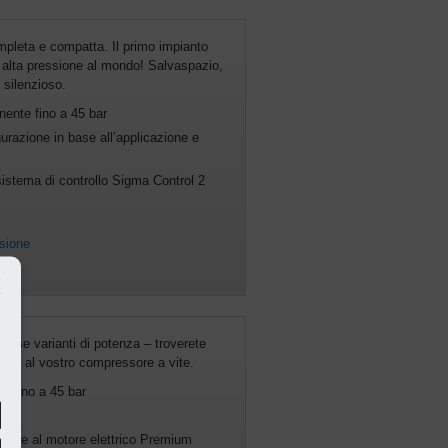
pleta e compatta. Il primo impianto
 alta pressione al mondo! Salvaspazio,
 silenzioso.
nente fino a 45 bar
gurazione in base all’applicazione e
sistema di controllo Sigma Control 2
ssione
erose varianti di potenza – troverete
doneo al vostro compressore a vite.
le fino a 45 bar
razie al motore elettrico Premium