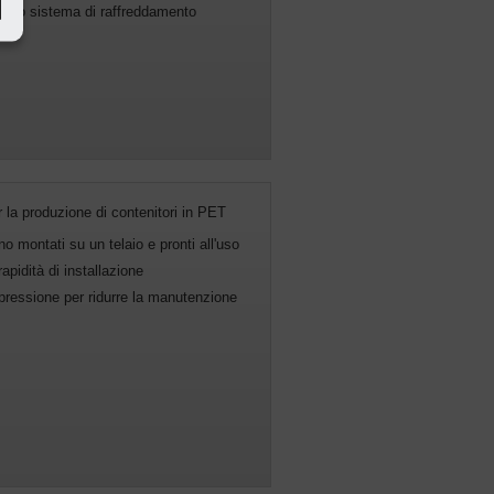
ticato sistema di raffreddamento
 la produzione di contenitori in PET
o montati su un telaio e pronti all'uso
 rapidità di installazione
pressione per ridurre la manutenzione