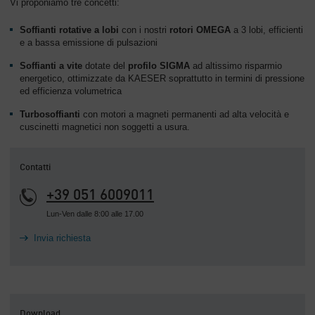
Vi proponiamo tre concetti:
Soffianti rotative a lobi
con i nostri
rotori OMEGA
a 3 lobi, efficienti
e a bassa emissione di pulsazioni
Soffianti a vite
dotate del
profilo SIGMA
ad altissimo risparmio
energetico, ottimizzate da KAESER soprattutto in termini di pressione
ed efficienza volumetrica
Turbosoffianti
con motori a magneti permanenti ad alta velocità e
cuscinetti magnetici non soggetti a usura.
Contatti
+39 051 6009011
Lun-Ven dalle 8:00 alle 17.00
Invia richiesta
Download