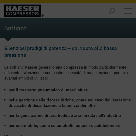
Prodotti
-
Soffianti
Riepilogo
Soluzioni
Silenziosi prodigi di potenza – dal vuoto alla bassa
-
pressione
Riepilogo
Le soffianti Kaeser generano aria compressa in modo particolarmente
Servizi
efficiente, silenzioso e con poche necessità di manutenzione, per i più
-
svariati ambiti di utilizzo:
Riepilogo
per il trasporto pneumatico di merci sfuse
Impresa
nella gestione delle risorse idriche, come nel caso dell'aerazione
-
di vasche di decantazione e la pulizia dei filtri
Riepilogo
per la generazione di aria fredda e aria forzata nell'industria
per uso mobile, come su autobotti, autosili e autobetoniere