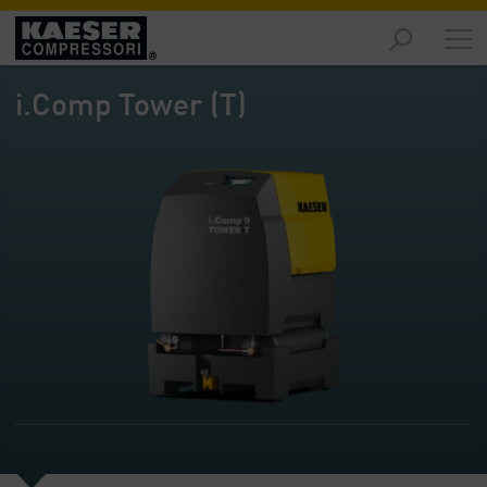
Prodotti
-
i.Comp Tower (T)
Riepilogo
Soluzioni
-
Riepilogo
Servizi
-
Riepilogo
Impresa
-
Riepilogo