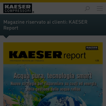
Prodotti
-
Magazine riservato ai clienti: KAESER
Riepilogo
Report
Soluzioni
-
Riepilogo
Servizi
-
Riepilogo
Impresa
-
Riepilogo