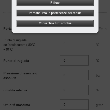
Rifiuto
Personalizza le preferenze dei cookie
Consentire tutti i cookie
Portata d'esercizio
m³/min
Punto di rugiada
dell'essiccatore
(-80°C ..
°C
+40°C)
Punto di rugiada
°C
Pressione di esercizio
bar
assoluta
umidità relativa
%
Umidità massima
g/m³