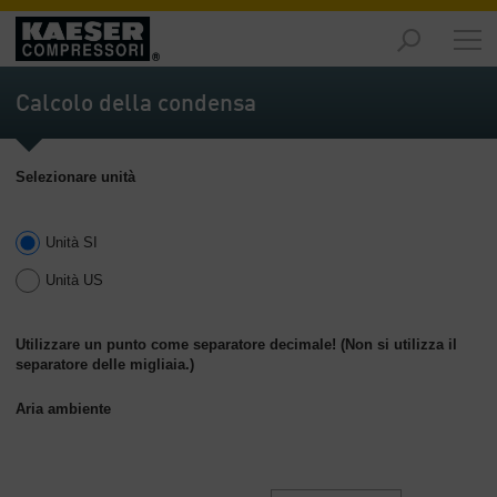
Prodotti
-
Calcolo della condensa
Riepilogo
Soluzioni
Selezionare unità
-
Riepilogo
Unità SI
Servizi
-
Unità US
Riepilogo
Impresa
Utilizzare un punto come separatore decimale! (Non si utilizza il
separatore delle migliaia.)
-
Riepilogo
Aria ambiente